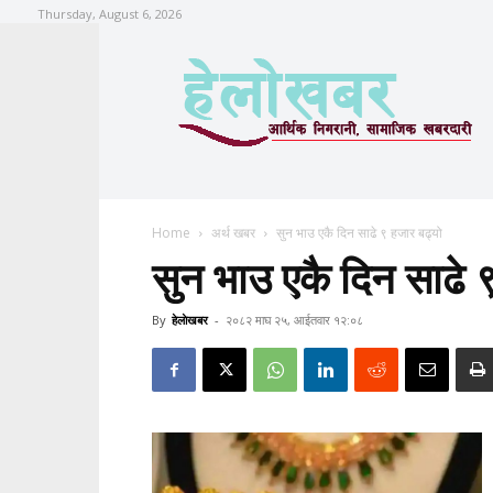
Thursday, August 6, 2026
Home
अर्थ खबर
सुन भाउ एकै दिन साढे ९ हजार बढ्यो
सुन भाउ एकै दिन साढे 
By
हेलाेखबर
-
२०८२ माघ २५, आईतवार १२:०८