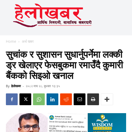
Home
अर्थ खबर
सुचांक र सुशासन सुधार्नुपर्नेमा लक्की
ड्र खेलाएर फेसबुकमा रमाउँदै कुमारी
बैंकको सिइओ खनाल
By
हेलाेखबर
-
२०८२ माघ २८, बुधबार १३:३५