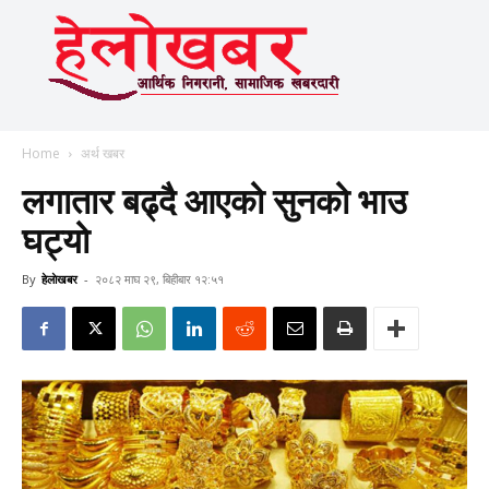
Home
अर्थ खबर
लगातार बढ्दै आएको सुनको भाउ
घट्यो
By
हेलाेखबर
-
२०८२ माघ २९, बिहीबार १२:५१