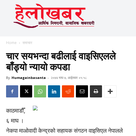
Home
समाचार
चार सयभन्दा बढीलाई वाइसिएलले
बाँड्यो न्यायो कपडा
By
Humagainbasanta
-
२०७४ माघ ७, आईतवार ०५:५८
काठमाडौँ,
६ माघ ।
नेकपा माओवादी केन्द्रको सहायक संगठन वाइसिएल नेपालले