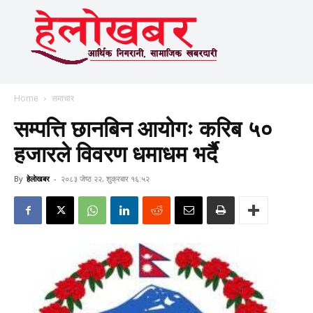
Home
समाचार
सम्पत्ति छानबिन आयोगः करिब ५०
हजारले विवरण धमाधम भर्दै
By
हेलाेखबर
-
२०८३ जेष्ठ २२, शुक्रबार १६:५२