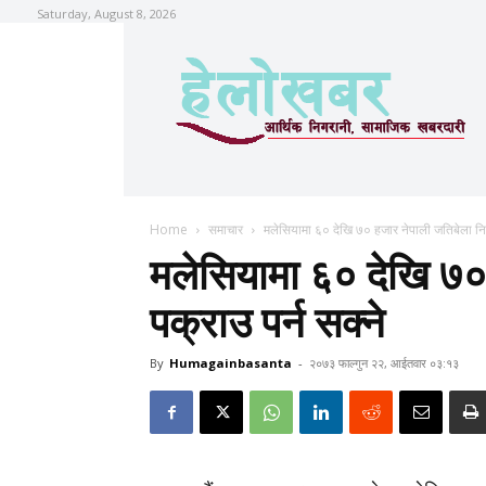
Saturday, August 8, 2026
Home
समाचार
मलेसियामा ६० देखि ७० हजार नेपाली जतिबेला नि 
मलेसियामा ६० देखि ७०
पक्राउ पर्न सक्ने
By
Humagainbasanta
-
२०७३ फाल्गुन २२, आईतवार ०३:१३