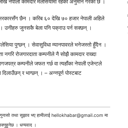
ाख नेपाली कामदार मलेसियामा रहेको अनुमान गरेको छ ।
ंक सरकारसँग छैन । करिब ६० देखि ७० हजार नेपाली अहिले
। उनीहरु जुनसकै बेला पनि पक्राउ पर्न सक्छन् ।
ेसिया पुग्छन् । सेवासुविधा म्यानपावरले भनेजस्तो हुँदैन ।
ता नगरि रोजगारदाता कम्पनीले नै सोझै कामदार राख्दा
जपत्र कम्पनीले जफत गर्छ वा त्यहाँका नेपाली एजेन्टले
िलाउँछन् र भाग्छन् । – अन्नपूर्ण पोस्टबाट
ी गुनासो तथा सुझाव भए हामीलाई
hellokhabar@gmail.com
मा
्नुहुनेछ । धन्यवाद ।