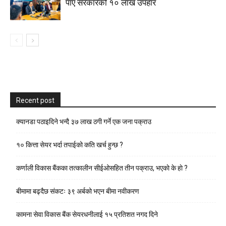
पाए सरकारको १० लाख उपहार
Recent post
क्यानडा पठाइदिने भन्दै ३७ लाख ठगी गर्ने एक जना पक्राउ
१० कित्ता सेयर भर्दा तपाईको कति खर्च हुन्छ ?
कर्णाली विकास बैंकका तत्कालीन सीईओसहित तीन पक्राउ, भएकाे के हाे ?
बीमामा बढ्दैछ संकटः ३९ अर्बको भएन बीमा नवीकरण
कामना सेवा विकास बैंक सेयरधनीलाई १५ प्रतिशत नगद दिने