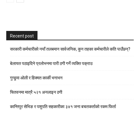
Recent post
सरकारी कर्मचारीकाे नयाँ तलबमान सार्वजनिक, कुन तहका कर्मचारीले कति पाउँछन्?
बेलायत पठाइदिने प्रलाेभनमा पारी ठगी गर्ने व्यक्ति पक्राउ
गुन्डुमा ओली र हिक्मत कार्की भनाभन
चितवनमा मात्रै ५२१ अनलाइन ठगी
कान्तिपुर सेभिङ र पशुपति सहकारीका ३४१ जना बचतकर्ताको रकम फिर्ता