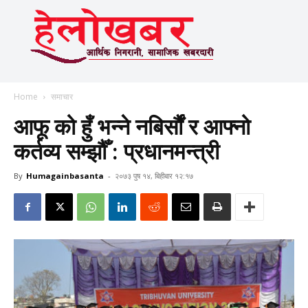
Home
समाचार
आफू को हुँ भन्ने नबिर्सौं र आफ्नो
कर्तव्य सम्झौँ : प्रधानमन्त्री
By
Humagainbasanta
-
२०७३ पुष १४, बिहीबार १२:१७