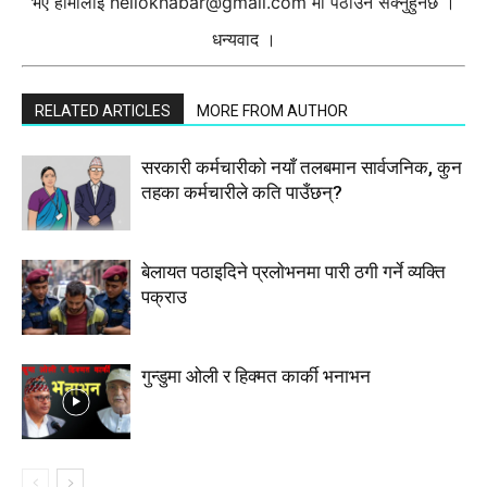
भए हामीलाई
hellokhabar@gmail.com
मा पठाउन सक्नुहुनेछ ।
धन्यवाद ।
RELATED ARTICLES
MORE FROM AUTHOR
सरकारी कर्मचारीकाे नयाँ तलबमान सार्वजनिक, कुन
तहका कर्मचारीले कति पाउँछन्?
बेलायत पठाइदिने प्रलाेभनमा पारी ठगी गर्ने व्यक्ति
पक्राउ
गुन्डुमा ओली र हिक्मत कार्की भनाभन