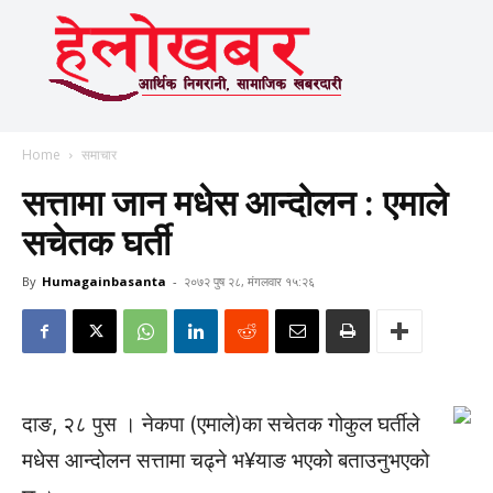
Home
समाचार
सत्तामा जान मधेस आन्दोलन : एमाले
सचेतक घर्ती
By
Humagainbasanta
-
२०७२ पुष २८, मंगलवार १५:२६
दाङ, २८ पुस । नेकपा (एमाले)का सचेतक गोकुल घर्तीले
मधेस आन्दोलन सत्तामा चढ्ने भ¥याङ भएको बताउनुभएको