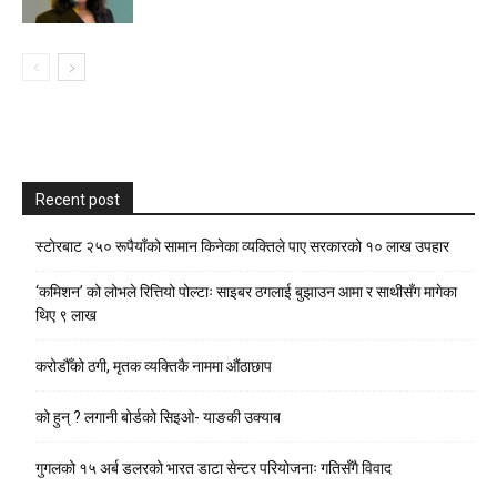
Recent post
स्टाेरबाट २५० रूपैयाँको सामान किनेका व्यक्तिले पाए सरकारको १० लाख उपहार
‘कमिशन’ को लोभले रित्तियो पोल्टाः साइबर ठगलाई बुझाउन आमा र साथीसँग मागेका
थिए ९ लाख
करोडौँको ठगी, मृतक व्यक्तिकै नाममा औंठाछाप
को हुन् ? लगानी बोर्डको सिइओ- याङकी उक्याब
गुगलको १५ अर्ब डलरको भारत डाटा सेन्टर परियोजनाः गतिसँगै विवाद