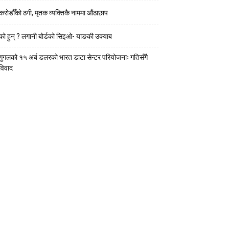
करोडौँको ठगी, मृतक व्यक्तिकै नाममा औंठाछाप
को हुन् ? लगानी बोर्डको सिइओ- याङकी उक्याब
गुगलको १५ अर्ब डलरको भारत डाटा सेन्टर परियोजनाः गतिसँगै
विवाद