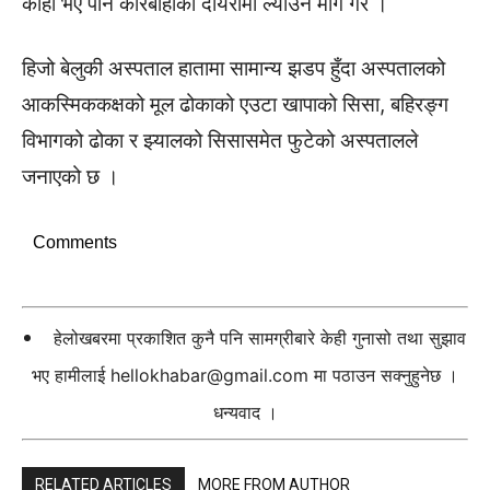
कोही भए पनि कारबाहीको दायरामा ल्याउन माग गरे ।
हिजो बेलुकी अस्पताल हातामा सामान्य झडप हुँदा अस्पतालको
आकस्मिककक्षको मूल ढोकाको एउटा खापाको सिसा, बहिरङ्ग
विभागको ढोका र झ्यालको सिसासमेत फुटेको अस्पतालले
जनाएको छ ।
Comments
हेलोखबरमा प्रकाशित कुनै पनि सामग्रीबारे केही गुनासो तथा सुझाव
भए हामीलाई
hellokhabar@gmail.com
मा पठाउन सक्नुहुनेछ ।
धन्यवाद ।
RELATED ARTICLES
MORE FROM AUTHOR