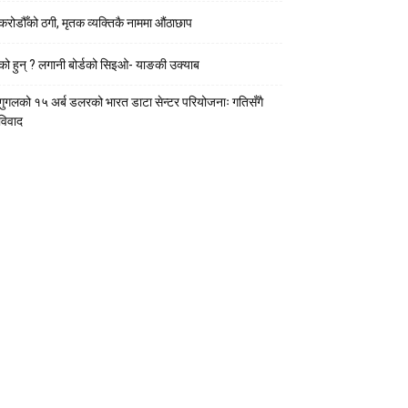
करोडौँको ठगी, मृतक व्यक्तिकै नाममा औंठाछाप
को हुन् ? लगानी बोर्डको सिइओ- याङकी उक्याब
गुगलको १५ अर्ब डलरको भारत डाटा सेन्टर परियोजनाः गतिसँगै
विवाद