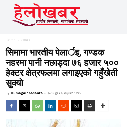
Home
समाचार
सिमामा भारतीय पेलार्इ, गण्डक
नहरमा पानी नछाड्दा ७६ हजार ५००
हेक्टर क्षेत्रफलमा लगाइएको गहुँखेती
सुक्यो
By
Humagainbasanta
-
२०७४ पुष २१, शुक्रबार ११:२४