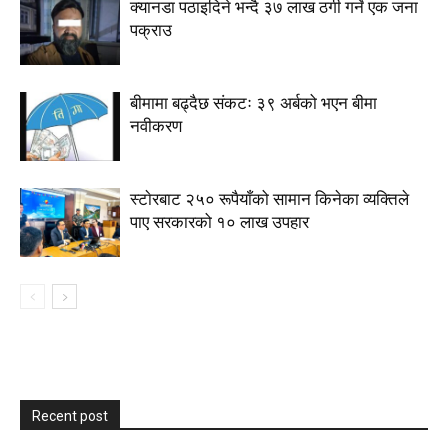
क्यानडा पठाइदिने भन्दै ३७ लाख ठगी गर्ने एक जना
पक्राउ
बीमामा बढ्दैछ संकटः ३९ अर्बको भएन बीमा
नवीकरण
स्टाेरबाट २५० रूपैयाँको सामान किनेका व्यक्तिले
पाए सरकारको १० लाख उपहार
Recent post