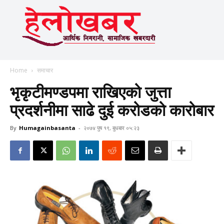
Home
समाचार
भृकृटीमण्डपमा राखिएको जुत्ता
प्रदर्शनीमा साढे दुई करोडको कारोबार
By
Humagainbasanta
-
२०७४ पुष १९, बुधबार ०५:२३