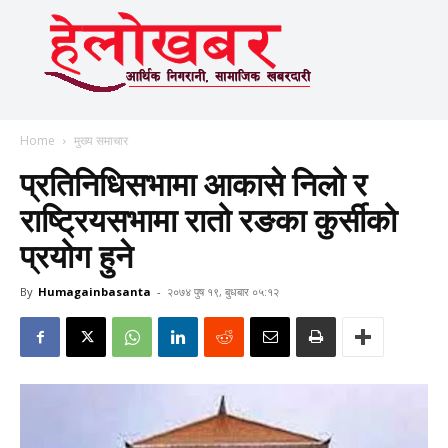
Home
मुख्य समाचार
प्रतिनिधिसभामा आकासे निलो र
राष्ट्रियसभामा रातो रङका कुर्सीको
प्रयोग हुने
By
Humagainbasanta
-
२०७४ पुष १९, बुधबार ०५:१२