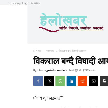
Thursday, August 6, 2026
Home
समाचार
विकराल बन्दै विषादी आयात
विकराल बन्दै विषादी आ
By
Humagainbasanta
-
२०७४ पुष १९, बुधबार ०४:५८
पौष १९, काठमाडौँ