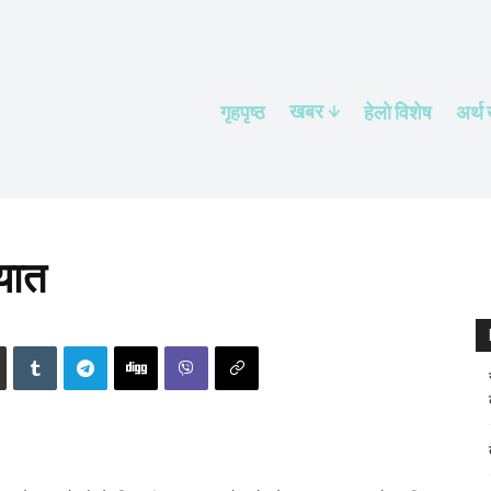
खबर
गृहपृष्ठ
हेलाे विशेष
अर्थ
यात