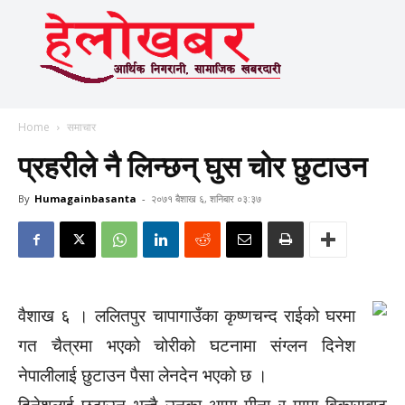
Home
समाचार
प्रहरीले नै लिन्छन् घुस चोर छुटाउन
By
Humagainbasanta
-
२०७१ बैशाख ६, शनिबार ०३:३७
वैशाख ६ । ललितपुर चापागाउँका कृष्णचन्द राईको घरमा
गत चैत्रमा भएको चोरीको घटनामा संग्लन दिनेश
नेपालीलाई छुटाउन पैसा लेनदेन भएको छ ।