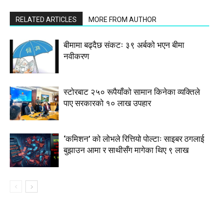
RELATED ARTICLES
MORE FROM AUTHOR
बीमामा बढ्दैछ संकटः ३९ अर्बको भएन बीमा
नवीकरण
स्टाेरबाट २५० रूपैयाँको सामान किनेका व्यक्तिले
पाए सरकारको १० लाख उपहार
‘कमिशन’ को लोभले रित्तियो पोल्टाः साइबर ठगलाई
बुझाउन आमा र साथीसँग मागेका थिए ९ लाख