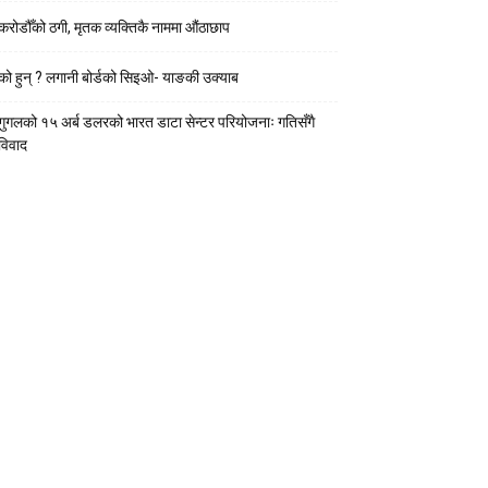
करोडौँको ठगी, मृतक व्यक्तिकै नाममा औंठाछाप
को हुन् ? लगानी बोर्डको सिइओ- याङकी उक्याब
गुगलको १५ अर्ब डलरको भारत डाटा सेन्टर परियोजनाः गतिसँगै
विवाद