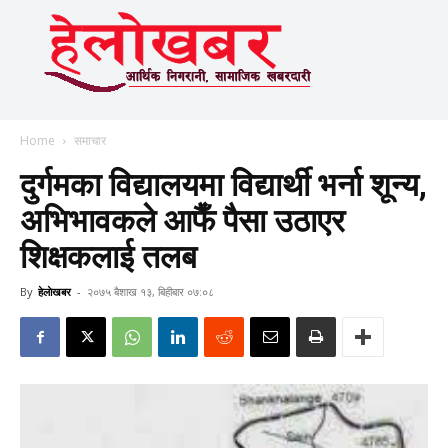
Home
समाचार
दुर्गमका विद्यालयमा विद्यार्थी भर्ना शून्य,
अभिभावकले आफैँ पैसा उठाएर
शिक्षकलाई तलब
By
हेलाेखबर
-
२०७५ बैशाख १३, बिहीबार ०७:०८