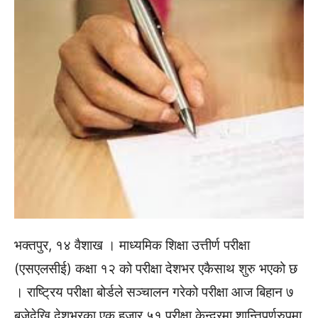
भक्तपुर, १४ वैशाख । माध्यमिक शिक्षा उत्तीर्ण परीक्षा
(एसएलसीई) कक्षा १२ को परीक्षा देशभर एकैसाथ शुरु भएको छ
। राष्ट्रिय परीक्षा बोर्डले सञ्चालन गरेको परीक्षा आज बिहान ७
बजेदेखि देशभरका एक हजार ५१ परीक्षा केन्द्रमा शान्तिपूर्णरुपमा