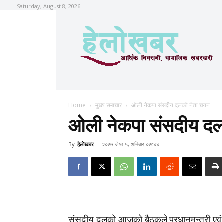
Saturday, August 8, 2026
Home
मुख्य समाचार
ओली नेकपा संसदीय दलको नेता चयन
ओली नेकपा संसदीय दल
By
हेलाेखबर
-
२०७५ जेष्ठ ५, शनिबार ०७:४४
संसदीय दलको आजको बैठकले प्रधानमन्त्री एवं प