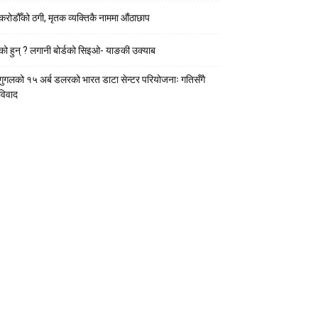
करोडौँको ठगी, मृतक व्यक्तिकै नाममा औंठाछाप
को हुन् ? लगानी बोर्डको सिइओ- याङकी उक्याब
गुगलको १५ अर्ब डलरको भारत डाटा सेन्टर परियोजनाः गतिसँगै
विवाद