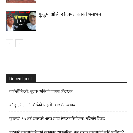
गुन्डुमा ओली र हिक्मत कार्की भनाभन
Recent post
करोडौँको ठगी, मृतक व्यक्तिकै नाममा औंठाछाप
को हुन् ? लगानी बोर्डको सिइओ- याङकी उक्याब
गुगलको १५ अर्ब डलरको भारत डाटा सेन्टर परियोजनाः गतिसँगै विवाद
सरकारी कर्मचारीकाे नयाँ तलबमान सार्वजनिक, कुन तहका कर्मचारीले कति पाउँछन्?