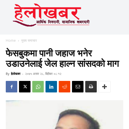
Home
मुख्य समाचार
फेसबुकमा पानी जहाज भनेर
उडाउनेलाई जेल हाल्न सांसदको माग
By
हेलाेखबर
-
२०७५ असार २८, बिहीबार ०८:१२