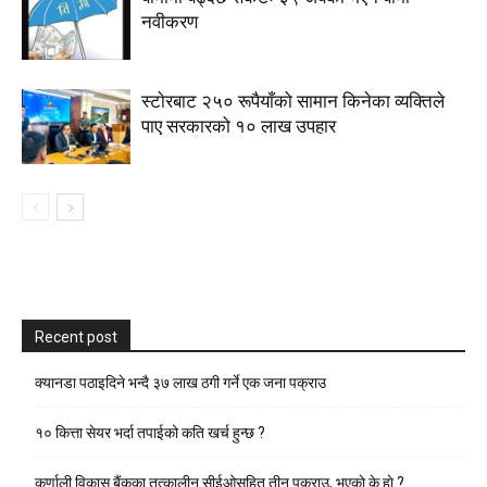
नवीकरण
स्टाेरबाट २५० रूपैयाँको सामान किनेका व्यक्तिले
पाए सरकारको १० लाख उपहार
Recent post
क्यानडा पठाइदिने भन्दै ३७ लाख ठगी गर्ने एक जना पक्राउ
१० कित्ता सेयर भर्दा तपाईको कति खर्च हुन्छ ?
कर्णाली विकास बैंकका तत्कालीन सीईओसहित तीन पक्राउ, भएकाे के हाे ?