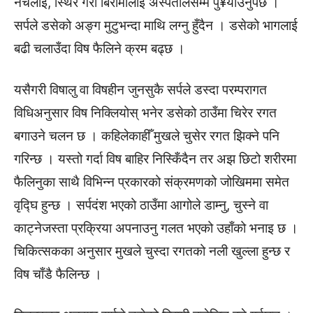
नचलाइ, स्थिर गरी बिरामीलाई अस्पतालसम्म पु¥याउनुपर्छ ।
सर्पले डसेको अङ्ग मुटुभन्दा माथि लग्नु हुँदैन । डसेको भागलाई
बढी चलाउँदा विष फैलिने क्रम बढ्छ ।
यसैगरी विषालु वा विषहीन जुनसुकै सर्पले डस्दा परम्परागत
विधिअनुसार विष निक्लियोस् भनेर डसेको ठाउँमा चिरेर रगत
बगाउने चलन छ । कहिलेकाहीँ मुखले चुसेर रगत झिक्ने पनि
गरिन्छ । यस्तो गर्दा विष बाहिर निस्किँदैन तर अझ छिटो शरीरमा
फैलिनुका साथै विभिन्न प्रकारको संक्रमणको जोखिममा समेत
वृद्घि हुन्छ । सर्पदंश भएको ठाउँमा आगोले डाम्नु, चुस्ने वा
काट्नेजस्ता प्रक्रिया अपनाउनु गलत भएको उहाँको भनाइ छ ।
चिकित्सकका अनुसार मुखले चुस्दा रगतको नली खुल्ला हुन्छ र
विष चाँडै फैलिन्छ ।