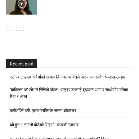
Recent post
स्टाेरबाट २५० रूपैयाँको सामान किनेका व्यक्तिले पाए सरकारको १० लाख उपहार
‘कमिशन’ को लोभले रित्तियो पोल्टाः साइबर ठगलाई बुझाउन आमा र साथीसँग मागेका
थिए ९ लाख
करोडौँको ठगी, मृतक व्यक्तिकै नाममा औंठाछाप
को हुन् ? लगानी बोर्डको सिइओ- याङकी उक्याब