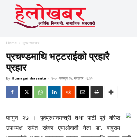
Home
मुख्य समाचार
प्रचण्डमाथि भट्टराईको प्रहारै
प्रहार
By
Humagainbasanta
-
२०७० फाल्गुन २७, मंगलवार ०६:३२
फागुन २७ । पूर्वप्रधानमन्त्री तथा पार्टी पूर्व बरिष्ठ
उपाध्यक्ष समेत रहेका एमाओवादी नेता डा. बाबुराम