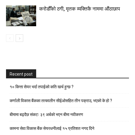
करोडौँको ठगी, मृतक व्यक्तिकै नाममा औंठाछाप
Recent post
१० कित्ता सेयर भर्दा तपाईको कति खर्च हुन्छ ?
कर्णाली विकास बैंकका तत्कालीन सीईओसहित तीन पक्राउ, भएकाे के हाे ?
बीमामा बढ्दैछ संकटः ३९ अर्बको भएन बीमा नवीकरण
कामना सेवा विकास बैंक सेयरधनीलाई १५ प्रतिशत नगद दिने