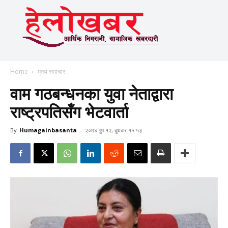
Home
मुख्य समाचार
वाम गठबन्धनका युवा नेताद्वारा
राष्ट्रपतिसँग भेटवार्ता
By
Humagainbasanta
-
२०७४ पुष १२, बुधबार १५:५३