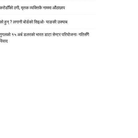
करोडौँको ठगी, मृतक व्यक्तिकै नाममा औंठाछाप
को हुन् ? लगानी बोर्डको सिइओ- याङकी उक्याब
गुगलको १५ अर्ब डलरको भारत डाटा सेन्टर परियोजनाः गतिसँगै
विवाद