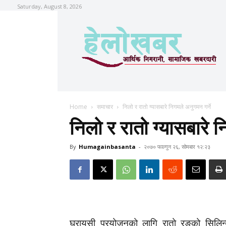
Saturday, August 8, 2026
Home
समाचार
निलो र रातो ग्यासबारे निगमले अनुगमन गर्ने
निलो र रातो ग्यासबारे न
By
Humagainbasanta
-
२०७० फाल्गुन २६, सोमबार १२:२३
घरायसी प्रयोजनको लागि रातो रङको सिलिन