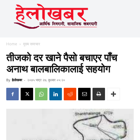
Home
मुख्य समाचार
तीजकाे दर खाने पैसाे बचाएर पाँच
अनाथ बालबालिकालाई सहयोग
By
हेलाेखबर
-
२०७५ भाद्र २७, बुधबार ०५:२०