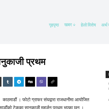
खबर
गृहपृष्ठ
हेलाे विशेष
अर्थ
ानुकाजी प्रथम
काठमाडौं । फोटो ग्राफर संघद्वारा राजधानीमा आयोजित
माडौंको टेकुका सानुकाजी महर्जन प्रथम भएका छन् ।