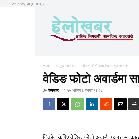
Saturday, August 8, 2026
Home
मुख्य समाचार
वेडिङ फोटो अवार्डमा सानुकाजी प्रथम
वेडिङ फोटो अवार्डमा स
By
हेलाेखबर
-
२०७५ आश्विन ३, बुधबार १३:२६
निकोन केपिए वेडिङ फोटो अवार्ड २०१८ मा काठ