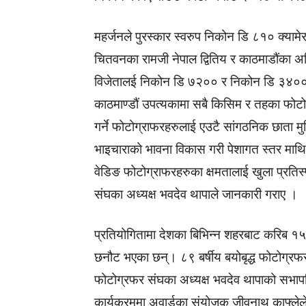
महर्जनले पुरस्कार स्वरुप निकोन डि ८१० क्यामेर
चितवनका रामजी नेपाल द्वितिय र काठमाडौंका अन
विजेतालई निकोन डि ७२०० र निकोन डि ३४०० क
काठमाण्डौं उपत्यका
मा सबै किसिम र तहका फोटो
गर्ने फोटोग्राफरहरुलाई एउटै सांगठनिक छाता मुन
भाइचाराको भावना विकास गरी पेशागत स्तर माथि उ
वेडिङ फोटोग्राफरहरुका क्षमतालाई खुला प्रतिस्
संघका अध्यक्ष भवदेव थापाले जानकारी गराए ।
प्रतियोगितामा देशका बिभिन्न शहरबाट करिब १
छनौट भएका छन्। ८९ बर्षीय बयोबृद्ध फोटोग्र
फोटोग्रफर संघका अध्यक्ष भवदेव थापाको सभापत
कार्यक्रममा अवार्डका संयोजक जीवनाथ काफ्लेले