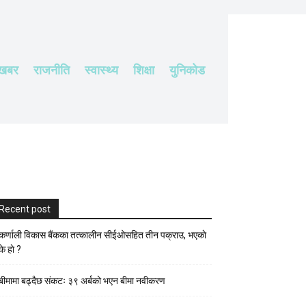
 खबर
राजनीति
स्वास्थ्य
शिक्षा
युनिकोड
Recent post
कर्णाली विकास बैंकका तत्कालीन सीईओसहित तीन पक्राउ, भएकाे
के हाे ?
बीमामा बढ्दैछ संकटः ३९ अर्बको भएन बीमा नवीकरण