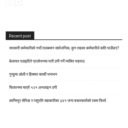
Recent post
सरकारी कर्मचारीकाे नयाँ तलबमान सार्वजनिक, कुन तहका कर्मचारीले कति पाउँछन्?
बेलायत पठाइदिने प्रलाेभनमा पारी ठगी गर्ने व्यक्ति पक्राउ
गुन्डुमा ओली र हिक्मत कार्की भनाभन
चितवनमा मात्रै ५२१ अनलाइन ठगी
कान्तिपुर सेभिङ र पशुपति सहकारीका ३४१ जना बचतकर्ताको रकम फिर्ता