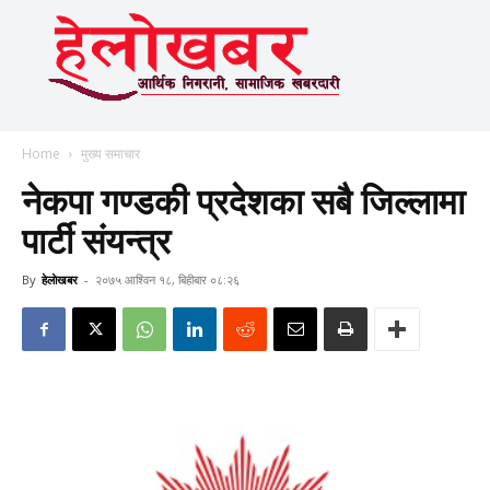
Home
मुख्य समाचार
नेकपा गण्डकी प्रदेशका सबै जिल्लामा
पार्टी संयन्त्र
By
हेलाेखबर
-
२०७५ आश्विन १८, बिहीबार ०८:२६