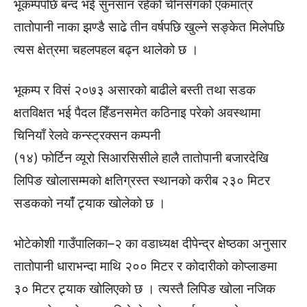
भूकम्पपछि बन्द भई सुनसान रहेको चीनसँगको एकमात्र
तातोपानी नाका झण्डै साढे तीन वर्षपछि खुल्ने सङ्केत मिलेपछि
त्यस क्षेत्रमा चहलपहल बढ्न थालेको छ ।
भूकम्प र विसं २०७३ असारको बाढीले बस्ती तथा सडक
क्षतविक्षत भई पैदल हिँडनसमेत कठिनाइ परेको अवस्थामा
चिनियाँ रेलवे कन्स्ट्रक्सन कम्पनी
(१४) फोर्टिन व्यूरो सिआरसिसीले हालै तातोपानी बजारदेखि
लिपिङ खोलासम्मको क्षतिग्रस्त स्थानको करीब २३० मिटर
सडकको नयांँ ट्र्याक खोलेको छ ।
भोटेकोशी गाउँपालिका–२ का वडाध्यक्ष दीपेन्द्र क्षेष्ठका अनुसार
तातोपानी धाराभन्दा माथि २०० मिटर र कोदारीको कोप्लाङमा
३० मिटर ट्र्याक खोलिएको छ । त्यस्तै लिपिङ खोला नजिक