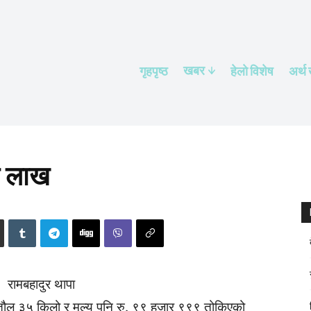
खबर
गृहपृष्ठ
हेलाे विशेष
अर्थ
क लाख
रामबहादुर थापा
 तौल ३५ किलो र मूल्य पनि रु. ९९ हजार ९९९ तोकिएको