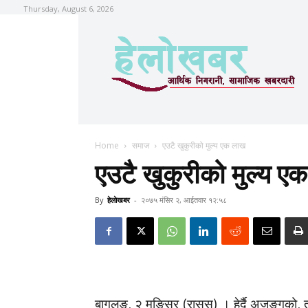
Thursday, August 6, 2026
Home
समाज
एउटै खुकुरीको मुल्य एक लाख
एउटै खुकुरीको मुल्य ए
By
हेलाेखबर
-
२०७५ मंसिर २, आईतवार १२:५८
बागलुङ, २ मङ्सिर (रासस) । हेर्दै अजङ्गको,