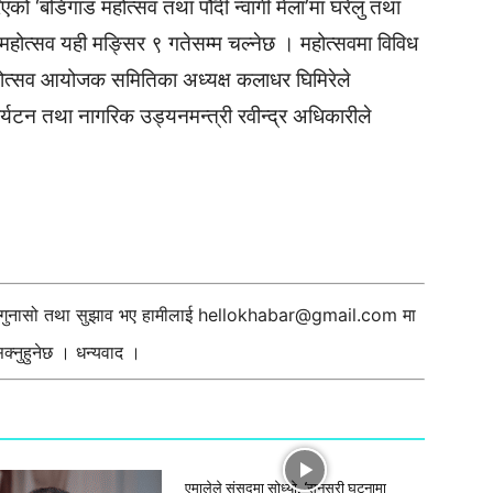
 ‘बडिगाड महोत्सव तथा पौँदी न्वागी मेला’मा घरेलु तथा
होत्सव यही मङ्सिर ९ गतेसम्म चल्नेछ । महोत्सवमा विविध
होत्सव आयोजक समितिका अध्यक्ष कलाधर घिमिरेले
र्यटन तथा नागरिक उड्यनमन्त्री रवीन्द्र अधिकारीले
ी गुनासो तथा सुझाव भए हामीलाई
hellokhabar@gmail.com
मा
्नुहुनेछ । धन्यवाद ।
एमालेले संसदमा सोध्यो, ‘सुनसरी घटनामा