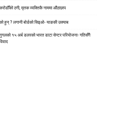
करोडौँको ठगी, मृतक व्यक्तिकै नाममा औंठाछाप
को हुन् ? लगानी बोर्डको सिइओ- याङकी उक्याब
गुगलको १५ अर्ब डलरको भारत डाटा सेन्टर परियोजनाः गतिसँगै
विवाद