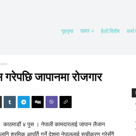
खबर
गृहपृष्ठ
हेलाे विशेष
अर्थ
ोजगार
स गरेपछि जापानमा रोजगार
काठमाडौं ४ पुस । नेपाली कामदारलाई जापान लैजान
ागि श्रमिक आपूर्ति गर्ने देशमा नेपाललाई सूचीकरण गरेसँगै