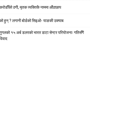
करोडौँको ठगी, मृतक व्यक्तिकै नाममा औंठाछाप
को हुन् ? लगानी बोर्डको सिइओ- याङकी उक्याब
गुगलको १५ अर्ब डलरको भारत डाटा सेन्टर परियोजनाः गतिसँगै
विवाद