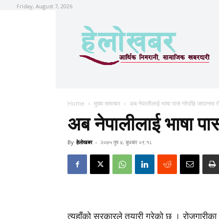
Friday, August 7, 2026
Home
मुख्य समाचार
अब नेपालीलाई भाषा पास गरेपछि जापानमा र
अब नेपालीलाई भाषा पा
By
हेलाेखबर
-
२०७५ पुष ४, बुधबार ०९:१८
त्यहाँको सरकारले तयारी गरेको छ । रोजगारीका ल