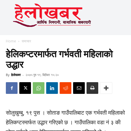
Home
समाचार
हेलिकप्टरमार्फत गर्भवती महिलाको
उद्धार
By
हेलाेखबर
-
२०७५ पुष १९, बिहीबार १५:२०
सोलुखुम्बु, १९ पुस । सोताङ गाउँपालिबाट एक गर्भवती महिलाको
हेलिकप्टरमार्फत उद्धार गरिएको छ । गाउँपालिका वडा नं ३ की