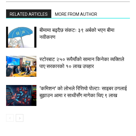
RELATED ARTICLES
MORE FROM AUTHOR
बीमामा बढ्दैछ संकटः ३९ अर्बको भएन बीमा
नवीकरण
स्टाेरबाट २५० रूपैयाँको सामान किनेका व्यक्तिले
पाए सरकारको १० लाख उपहार
‘कमिशन’ को लोभले रित्तियो पोल्टाः साइबर ठगलाई
बुझाउन आमा र साथीसँग मागेका थिए ९ लाख