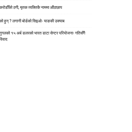
करोडौँको ठगी, मृतक व्यक्तिकै नाममा औंठाछाप
को हुन् ? लगानी बोर्डको सिइओ- याङकी उक्याब
गुगलको १५ अर्ब डलरको भारत डाटा सेन्टर परियोजनाः गतिसँगै
विवाद