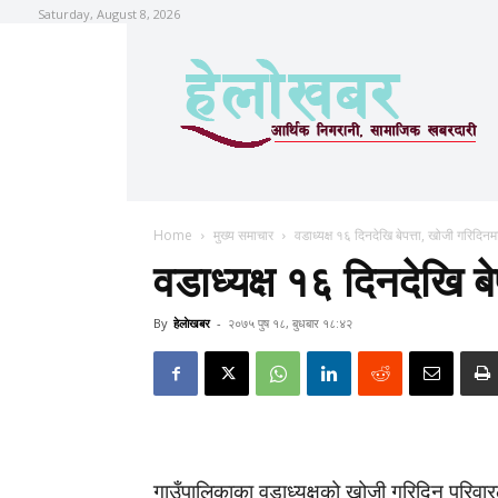
Saturday, August 8, 2026
Home
मुख्य समाचार
वडाध्यक्ष १६ दिनदेखि बेपत्ता, खोजी गरिदिनम
वडाध्यक्ष १६ दिनदेखि ब
By
हेलाेखबर
-
२०७५ पुष १८, बुधबार १८:४२
गाउँपालिकाका वडाध्यक्षको खोजी गरिदिन परिवार