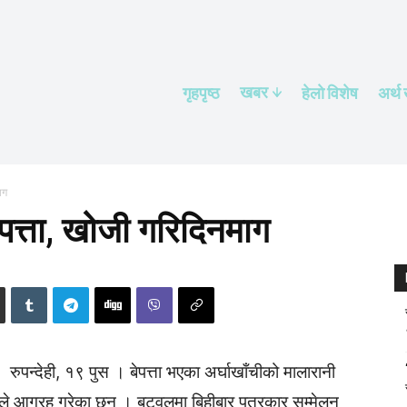
खबर
गृहपृष्ठ
हेलाे विशेष
अर्थ
ाग
ेपत्ता, खोजी गरिदिनमाग
रुपन्देही, १९ पुस । बेपत्ता भएका अर्घाखाँचीको मालारानी
ले आग्रह गरेका छन् । बुटवलमा बिहीबार पत्रकार सम्मेलन