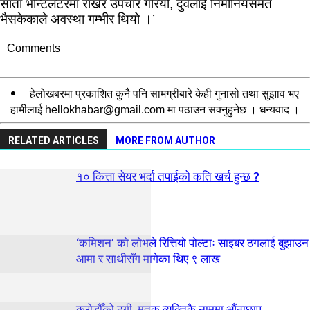
साता भेन्टिलेटरमा राखेर उपचार गरियो, दुवैलाई निमोनियसमेत
भैसकेकाले अवस्था गम्भीर थियो ।’
Comments
हेलोखबरमा प्रकाशित कुनै पनि सामग्रीबारे केही गुनासो तथा सुझाव भए
हामीलाई
hellokhabar@gmail.com
मा पठाउन सक्नुहुनेछ । धन्यवाद ।
RELATED ARTICLES
MORE FROM AUTHOR
१० कित्ता सेयर भर्दा तपाईको कति खर्च हुन्छ ?
‘कमिशन’ को लोभले रित्तियो पोल्टाः साइबर ठगलाई बुझाउन
आमा र साथीसँग मागेका थिए ९ लाख
करोडौँको ठगी, मृतक व्यक्तिकै नाममा औंठाछाप