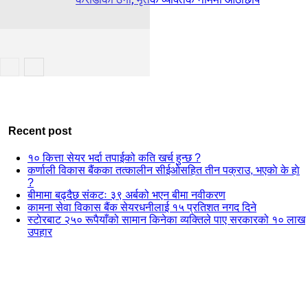
Recent post
१० कित्ता सेयर भर्दा तपाईको कति खर्च हुन्छ ?
कर्णाली विकास बैंकका तत्कालीन सीईओसहित तीन पक्राउ, भएकाे के हाे
?
बीमामा बढ्दैछ संकटः ३९ अर्बको भएन बीमा नवीकरण
कामना सेवा विकास बैंक सेयरधनीलाई १५ प्रतिशत नगद दिने
स्टाेरबाट २५० रूपैयाँको सामान किनेका व्यक्तिले पाए सरकारको १० लाख
उपहार