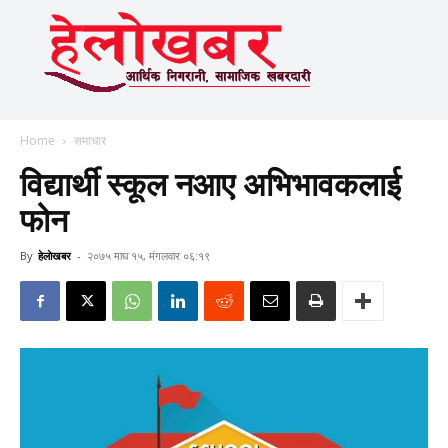
Home
समाचार
विद्यार्थी स्कूल नआए अभिभावकलाई
फोन
By
हेलाेखबर
-
२०७५ माघ १५, मंगलवार ०६:१९