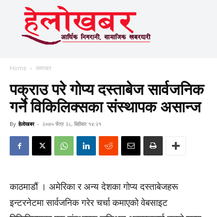
Home
समाचार
पक्राउ परे गोप्य दस्ताबेज सार्वजनिक
गर्ने विकिलिक्सका संस्थापक असान्ज
By
हेलाेखबर
-
२०७५ चैत्र २८, बिहीबार १४:२१
काठमाडौं । अमेरिका र अन्य देशका गोप्य दस्ताबेजहरू
इन्टरनेटमा सार्वजनिक गरेर चर्चा कमाएको वेबसाइट