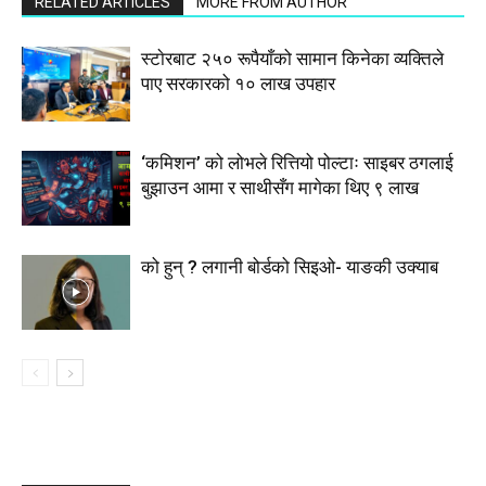
RELATED ARTICLES
MORE FROM AUTHOR
स्टाेरबाट २५० रूपैयाँको सामान किनेका व्यक्तिले
पाए सरकारको १० लाख उपहार
‘कमिशन’ को लोभले रित्तियो पोल्टाः साइबर ठगलाई
बुझाउन आमा र साथीसँग मागेका थिए ९ लाख
को हुन् ? लगानी बोर्डको सिइओ- याङकी उक्याब