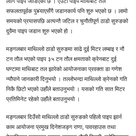
लागि पाइप जोडिएको छ । एउटा पाइप माथिबाट तल
सफलतापूर्वक पु¥याएसँगै जडानकार्य पनि शुरु भएको छ । लामो
समयको प्रयासपछि अत्यन्तै जटिल र चुनौतीपूर्ण ठाडो सुरुङको
दुवैमा पाइप जडान शुरु भएको हो ।
मङ्गलबार माथिल्लो ठाडो सुरुङमा साढे दुई मिटर लम्बाइ र नौ
टन तौल भएको पाइप ३५ टन तौल क्षमताको क्रेनबाट दुई
घण्टामा माथिबाट तल झारेको आयोजनाका प्रवक्ता डा गणेश
न्यौपाने जानकारी दिनुभयो । तल्लोभन्दा माथिल्लो क्रेनको गति
निकै छिटो भएको उहाँले बताउनुभयो । यसको गति सात मिटर
प्रतिमिनेट रहेको उहाँले बताउनुभयो ।
मङ्गलबार दिउँसो माथिल्लो ठाडो सुरुङको पहिलो पाइप झार्न
काम आयोजना प्रमुख दिनेशजङ्ग राणा, पावरहाउस तथा