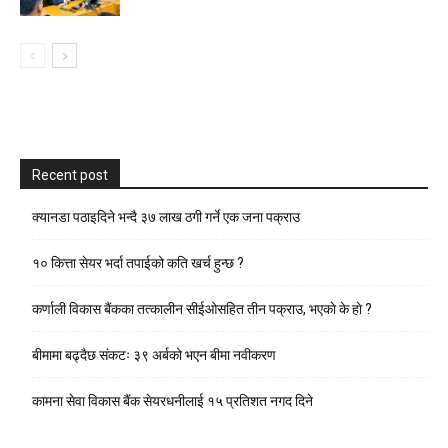
Recent post
क्यानडा पठाइदिने भन्दै ३७ लाख ठगी गर्ने एक जना पक्राउ
१० कित्ता सेयर भर्दा तपाईको कति खर्च हुन्छ ?
कर्णाली विकास बैंकका तत्कालीन सीईओसहित तीन पक्राउ, भएकाे के हाे ?
बीमामा बढ्दैछ संकटः ३९ अर्बको भएन बीमा नवीकरण
कामना सेवा विकास बैंक सेयरधनीलाई १५ प्रतिशत नगद दिने