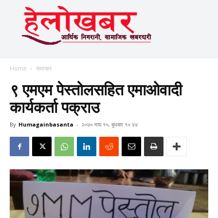
Home
समाचार
९ एमएम पेस्तोलसहित एमाओवादी
कार्यकर्ता पक्राउ
By
Humagainbasanta
-
२०७० माघ १५, बुधबार १०:४४