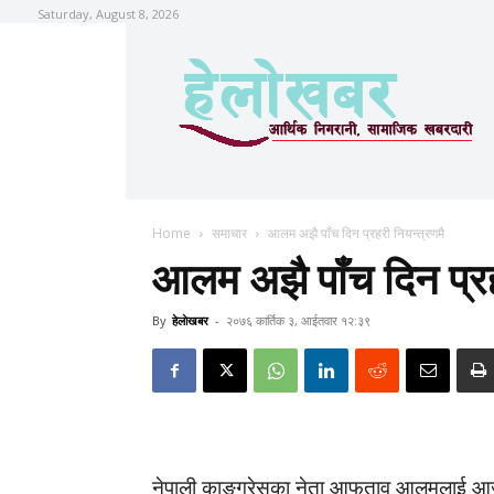
Saturday, August 8, 2026
Home
समाचार
आलम अझै पाँच दिन प्रहरी नियन्त्रणमै
आलम अझै पाँच दिन प्रह
By
हेलाेखबर
-
२०७६ कार्तिक ३, आईतवार १२:३९
नेपाली काङ्ग्रेसका नेता आफताव आलमलाई आज 