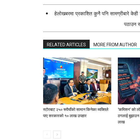
हेलोखबरमा प्रकाशित कुनै पनि सामग्रीबारे केह
पठाउन सक
RELATED ARTICLES
MORE FROM AUTHOR
स्टाेरबाट २५० रूपैयाँको सामान किनेका व्यक्तिले
‘कमिशन’ को लोभ
पाए सरकारको १० लाख उपहार
ठगलाई बुझाउन 
लाख