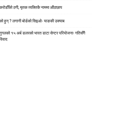
करोडौँको ठगी, मृतक व्यक्तिकै नाममा औंठाछाप
को हुन् ? लगानी बोर्डको सिइओ- याङकी उक्याब
गुगलको १५ अर्ब डलरको भारत डाटा सेन्टर परियोजनाः गतिसँगै
विवाद