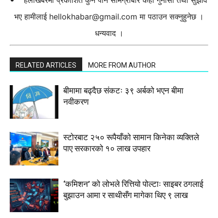
हेलोखबरमा प्रकाशित कुनै पनि सामग्रीबारे केही गुनासो तथा सुझाव
भए हामीलाई
hellokhabar@gmail.com
मा पठाउन सक्नुहुनेछ ।
धन्यवाद ।
RELATED ARTICLES
MORE FROM AUTHOR
बीमामा बढ्दैछ संकटः ३९ अर्बको भएन बीमा
नवीकरण
स्टाेरबाट २५० रूपैयाँको सामान किनेका व्यक्तिले
पाए सरकारको १० लाख उपहार
‘कमिशन’ को लोभले रित्तियो पोल्टाः साइबर ठगलाई
बुझाउन आमा र साथीसँग मागेका थिए ९ लाख