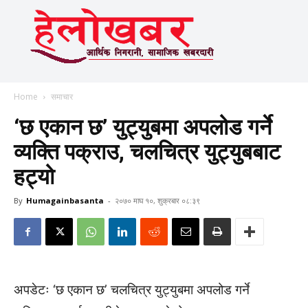
Home
समाचार
‘छ एकान छ’ युट्युबमा अपलोड गर्ने
व्यक्ति पक्राउ, चलचित्र युट्युबबाट
हट्यो
By
Humagainbasanta
-
२०७० माघ १०, शुक्रबार ०८:३९
अपडेटः ‘छ एकान छ’ चलचित्र युट्युबमा अपलोड गर्ने