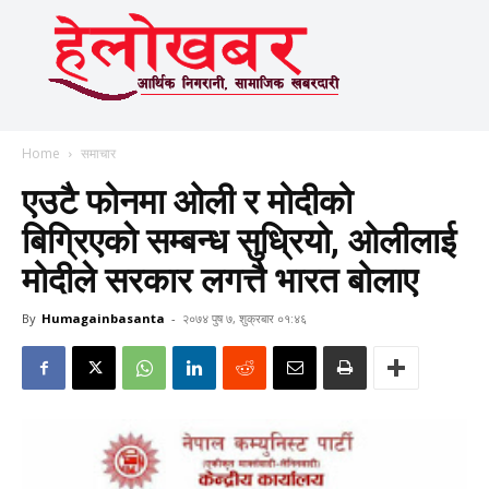
Home
समाचार
एउटै फोनमा ओली र मोदीको
बिग्रिएकाे सम्बन्ध सुध्रियो, ओलीलाई
मोदीले सरकार लगत्तै भारत बोलाए
By
Humagainbasanta
-
२०७४ पुष ७, शुक्रबार ०१:४६