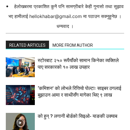
हेलोखबरमा प्रकाशित कुनै पनि सामग्रीबारे केही गुनासो तथा सुझाव
भए हामीलाई
hellokhabar@gmail.com
मा पठाउन सक्नुहुनेछ ।
धन्यवाद ।
RELATED ARTICLES
MORE FROM AUTHOR
स्टाेरबाट २५० रूपैयाँको सामान किनेका व्यक्तिले
पाए सरकारको १० लाख उपहार
‘कमिशन’ को लोभले रित्तियो पोल्टाः साइबर ठगलाई
बुझाउन आमा र साथीसँग मागेका थिए ९ लाख
को हुन् ? लगानी बोर्डको सिइओ- याङकी उक्याब