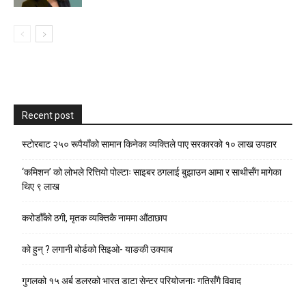
Recent post
स्टाेरबाट २५० रूपैयाँको सामान किनेका व्यक्तिले पाए सरकारको १० लाख उपहार
‘कमिशन’ को लोभले रित्तियो पोल्टाः साइबर ठगलाई बुझाउन आमा र साथीसँग मागेका
थिए ९ लाख
करोडौँको ठगी, मृतक व्यक्तिकै नाममा औंठाछाप
को हुन् ? लगानी बोर्डको सिइओ- याङकी उक्याब
गुगलको १५ अर्ब डलरको भारत डाटा सेन्टर परियोजनाः गतिसँगै विवाद