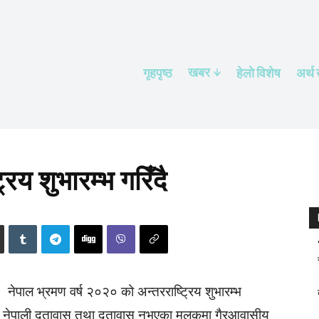
खबर
गृहपृष्ठ
हेलाे विशेष
अर्थ
रिय शुभारम्भ गरिँदै
नेपाल भ्रमण वर्ष २०२० को अन्तरराष्ट्रिय शुभारम्भ
ित नेपाली दूतावास तथा दूतावास नभएका मुलुकमा गैरआवासीय