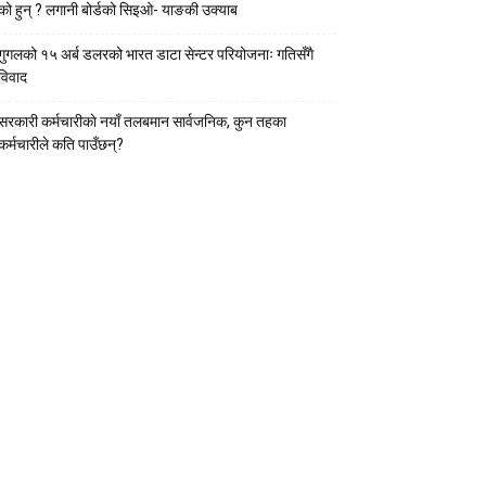
को हुन् ? लगानी बोर्डको सिइओ- याङकी उक्याब
गुगलको १५ अर्ब डलरको भारत डाटा सेन्टर परियोजनाः गतिसँगै
विवाद
सरकारी कर्मचारीकाे नयाँ तलबमान सार्वजनिक, कुन तहका
कर्मचारीले कति पाउँछन्?