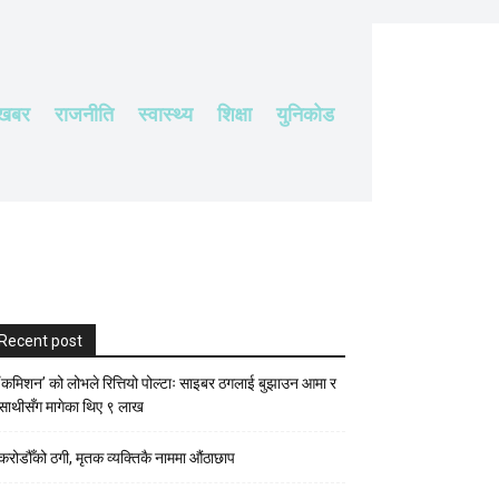
 खबर
राजनीति
स्वास्थ्य
शिक्षा
युनिकोड
Recent post
‘कमिशन’ को लोभले रित्तियो पोल्टाः साइबर ठगलाई बुझाउन आमा र
साथीसँग मागेका थिए ९ लाख
करोडौँको ठगी, मृतक व्यक्तिकै नाममा औंठाछाप