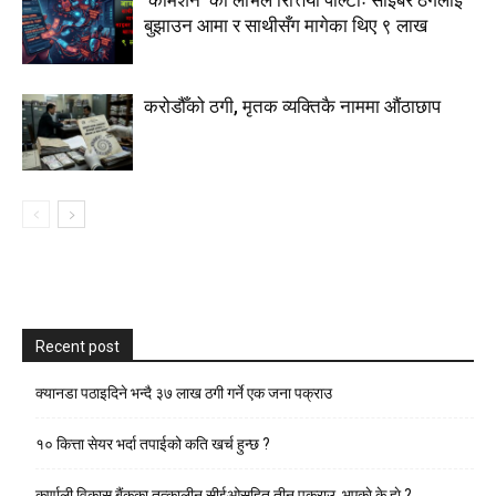
‘कमिशन’ को लोभले रित्तियो पोल्टाः साइबर ठगलाई
बुझाउन आमा र साथीसँग मागेका थिए ९ लाख
करोडौँको ठगी, मृतक व्यक्तिकै नाममा औंठाछाप
Recent post
क्यानडा पठाइदिने भन्दै ३७ लाख ठगी गर्ने एक जना पक्राउ
१० कित्ता सेयर भर्दा तपाईको कति खर्च हुन्छ ?
कर्णाली विकास बैंकका तत्कालीन सीईओसहित तीन पक्राउ, भएकाे के हाे ?